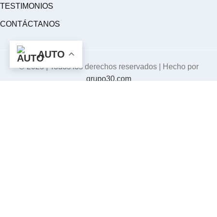
TESTIMONIOS
CONTÁCTANOS
AUTO
©
2025 | Todos los derechos reservados | Hecho por
grupo30.com
Lorem fistrum por la gloria de mi madre esse jarl aliqua llevame
al sircoo. De la pradera ullamco qué dise usteer está la cosa
muy malar.