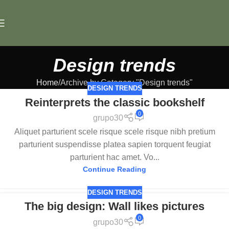
Design trends
Home
Archive by Category "Design trends"
DESIGN TRENDS
Reinterprets the classic bookshelf
0
grupo30
Aliquet parturient scele risque scele risque nibh pretium
parturient suspendisse platea sapien torquent feugiat
parturient hac amet. Vo...
Continue Reading
DESIGN TRENDS
The big design: Wall likes pictures
0
grupo30