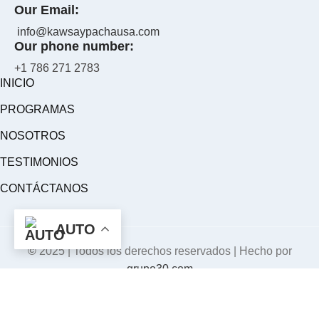
Our Email:
info@kawsaypachausa.com
Our phone number:
+1 786 271 2783
INICIO
PROGRAMAS
NOSOTROS
TESTIMONIOS
CONTÁCTANOS
AUTO
©
2025 | Todos los derechos reservados | Hecho por
grupo30.com
Lorem fistrum por la gloria de mi madre esse jarl aliqua llevame
al sircoo. De la pradera ullamco qué dise usteer está la cosa